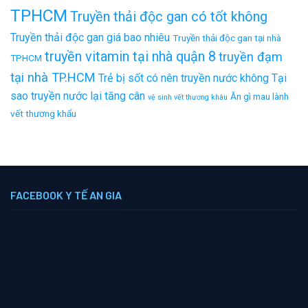
TPHCM
Truyền thải độc gan có tốt không
Truyền thải độc gan giá bao nhiêu
Truyền thải độc gan tại nhà
truyền vitamin tại nhà quận 8
truyền đạm
TPHCM
tại nhà TP.HCM
Trẻ bị sốt có nên truyền nước không
Tại
sao truyền nước lại tăng cân
Ăn gì mau lành
vệ sinh vết thương khâu
vết thương khẩu
FACEBOOK Y TẾ AN GIA