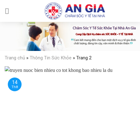
Skip
to
content
Trang chủ
»
Thông Tin Sức Khỏe
»
Trang 2
14
Th8