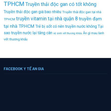
TPHCM
Truyền thải độc gan có tốt không
Truyền thải độc gan giá bao nhiêu
Truyền thải độc gan tại nhà
truyền vitamin tại nhà quận 8
truyền đạm
TPHCM
tại nhà TP.HCM
Trẻ bị sốt có nên truyền nước không
Tại
sao truyền nước lại tăng cân
Ăn gì mau lành
vệ sinh vết thương khâu
vết thương khẩu
FACEBOOK Y TẾ AN GIA