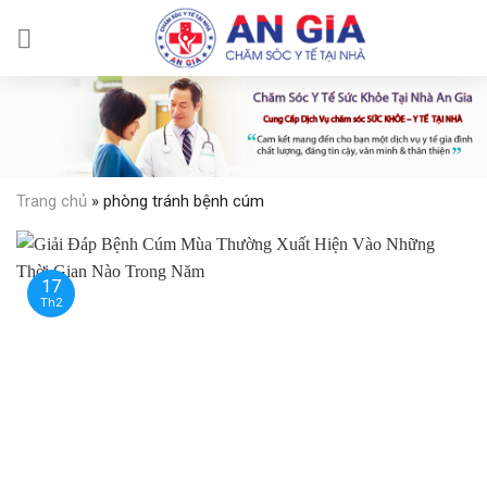
Skip
to
content
Trang chủ
»
phòng tránh bệnh cúm
17
Th2