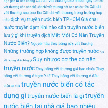
Cắt chỉ vết thương bao nhiêu ngày
độc gan tại nhà không
Cắt chỉ
Cắt chỉ
vết thương còn sót chỉ
Cắt chỉ vết thương hết bao nhiêu tiền
vết thương sau bao lâu
Cắt chỉ vết thương trong trường hợp
dịch vụ truyền nước biển TPHCM
Giá chai
nào
Khi nào cần truyền nước biển
nước truyền đạm
Mệt Mỏi Có Nên Truyền
lưu ý gì khi truyền dịch
Nước Biển?
Nguyên tắc thay băng rửa vết thương
Những trường hợp không được truyền nước
rửa
Suy nhược cơ the có nên
vết thương khâu bằng gì
truyền nước
Thay băng vết thương giá bao nhiêu
Thay
băng vết thương ở trạm Y tế
Thay băng vết thương ở đâu
truyền nước biển có tác
thận tại nhà
dụng gì
truyền
truyền nước biển là gì
nước biển tại nhà giá bao nhiêu