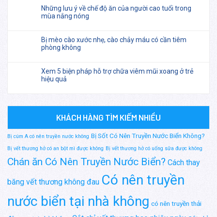
Những lưu ý về chế độ ăn của người cao tuổi trong
mùa nắng nóng
Bị mèo cào xước nhẹ, cào chảy máu có cần tiêm
phòng không
Xem 5 biện pháp hỗ trợ chữa viêm mũi xoang ở trẻ
hiệu quả
KHÁCH HÀNG TÌM KIẾM NHIỀU
Bị Sốt Có Nên Truyền Nước Biển Không?
Bị cúm A có nên truyền nước không
Bị vết thương hở có an bột mì được không
Bị vết thương hở có uống sữa được không
Chán ăn Có Nên Truyền Nước Biển?
Cách thay
Có nên truyền
băng vết thương không đau
nước biển tại nhà không
có nên truyền thải